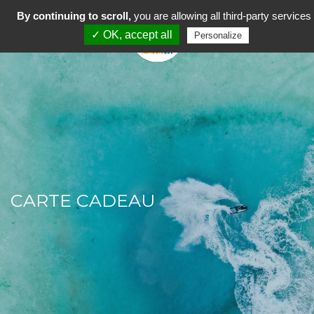
By continuing to scroll,
you are allowing all third-party services
Toggl
✓ OK, accept all
Personalize
naviga
CARTE CADEAU